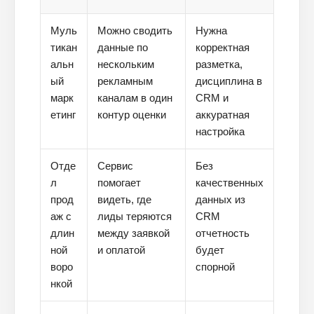
Муль
Можно сводить
Нужна
тикан
данные по
корректная
альн
нескольким
разметка,
ый
рекламным
дисциплина в
марк
каналам в один
CRM и
етинг
контур оценки
аккуратная
настройка
Отде
Сервис
Без
л
помогает
качественных
прод
видеть, где
данных из
аж с
лиды теряются
CRM
длин
между заявкой
отчетность
ной
и оплатой
будет
воро
спорной
нкой