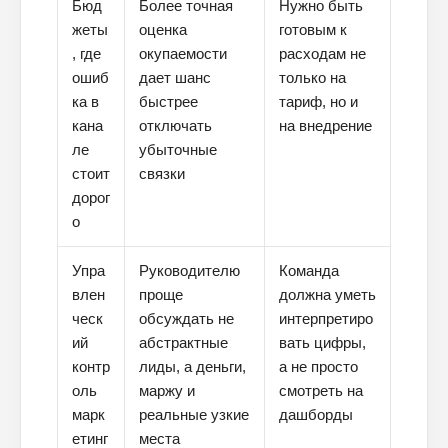
Бюд
Более точная
Нужно быть
жеты
оценка
готовым к
, где
окупаемости
расходам не
ошиб
дает шанс
только на
ка в
быстрее
тариф, но и
кана
отключать
на внедрение
ле
убыточные
стоит
связки
дорог
о
Упра
Руководителю
Команда
влен
проще
должна уметь
ческ
обсуждать не
интерпретиро
ий
абстрактные
вать цифры,
контр
лиды, а деньги,
а не просто
оль
маржу и
смотреть на
марк
реальные узкие
дашборды
етинг
места