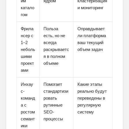
им
ядром
кластеризация
катало
и мониторинг
гом
Фрила
Польза
Оправдывает
нсер с
есть, но не
ли платформа
1–2
всегда
ваш текущий
неболь
раскрываетс
объем задач
шими
я в полном
проект
объеме
ами
Инхау
Помогает
Какие этапы
с-
стандартизи
реально будут
команд
ровать
переведены в
а с
рутинные
регулярную
ростом
SEO-
систему
семант
процессы
ики