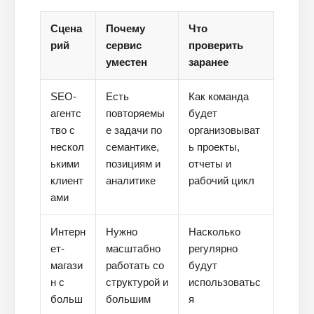
Похожие
статьи
Сцена
Почему
Что
рий
сервис
проверить
ПЕРЕЙТИ В БЛОГ
уместен
заранее
SEO-
Есть
Как команда
агентс
повторяемы
будет
ПЕРЕЙТИ В БЛОГ
тво с
е задачи по
организовыват
нескол
семантике,
ь проекты,
ькими
позициям и
отчеты и
клиент
аналитике
рабочий цикл
ами
Интерн
Нужно
Насколько
ет-
масштабно
регулярно
магази
работать со
будут
н с
структурой и
использоватьс
больш
большим
я