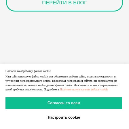
Согласие на обработку файлов cookie
Наш сайт использует файлы cookie для обеспечения работы сайта, анализа посещаемости и
улучшения пользовательского опыта. Продолжая пользоваться сайтом, вы соглашаетесь на
использование технически необходимых файлов cookie. Для аналитических и маркетинговых
целей требуется ваше согласие. Подробнее в
Политике использования файлов cookie
14.06.2026
Согласен со всем
BotLab — обзор сервиса распознавания капчи |
LTE.Center
Настроить cookie
Обзор BotLab: сервис распознавания капчи, уровень
В Telegram
В MAX
Личный Кабинет
публичной информации, возможные сценарии