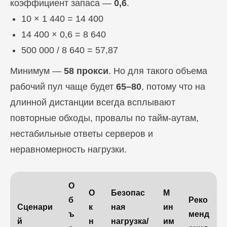
коэффициент запаса —
0,6
.
10 × 1 440 = 14 400
14 400 × 0,6 = 8 640
500 000 / 8 640 = 57,87
Минимум —
58 прокси
. Но для такого объема
рабочий пул чаще будет
65–80
, потому что на
длинной дистанции всегда всплывают
повторные обходы, провалы по тайм-аутам,
нестабильные ответы серверов и
неравномерность нагрузки.
О
О
Безопас
М
б
Реко
Сценари
к
ная
ин
ъ
менд
й
н
нагрузка/
им