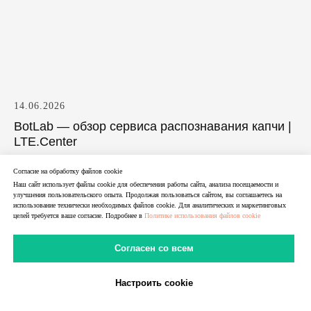
14.06.2026
BotLab — обзор сервиса распознавания капчи |
LTE.Center
Обзор BotLab: сервис распознавания капчи, уровень
Согласие на обработку файлов cookie
публичной информации, возможные сценарии
Наш сайт использует файлы cookie для обеспечения работы сайта, анализа посещаемости и
применения и критерии оценки. Разбираем, что
улучшения пользовательского опыта. Продолжая пользоваться сайтом, вы соглашаетесь на
использование технически необходимых файлов cookie. Для аналитических и маркетинговых
представляет собой Ботлаб и кому может подойти
целей требуется ваше согласие. Подробнее в
Политике использования файлов cookie
этот сервис.
Согласен со всем
Настроить cookie
В Telegram
В MAX
Личный Кабинет