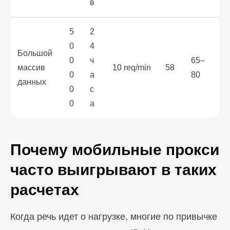
в
5
2
0
4
Большой
0
ч
65–
массив
10 req/min
58
0
а
80
данных
0
с
0
а
Почему мобильные прокси
часто выигрывают в таких
расчетах
Когда речь идет о нагрузке, многие по привычке