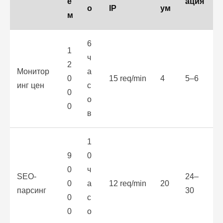
е
ация
о
IP
ум
м
6
1
ч
2
Монитор
а
0
15 req/min
4
5–6
инг цен
с
0
о
0
в
1
9
0
0
ч
SEO-
24–
0
а
12 req/min
20
парсинг
30
0
с
0
о