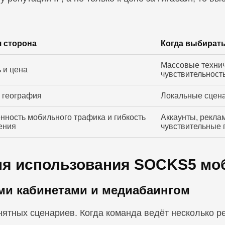
 сторона
Когда выбират
Массовые технич
 и цена
чувствительность
 география
Локальные сцена
нность мобильного трафика и гибкость
Аккаунты, рекла
ения
чувствительные
ля использования SOCKS5 мо
ыми кабинетами и медиабаингом
нятных сценариев. Когда команда ведёт несколько р