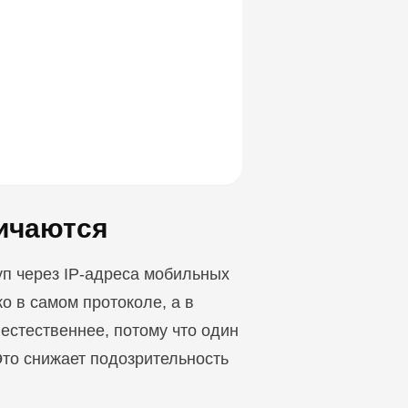
личаются
уп через IP-адреса мобильных
 в самом протоколе, а в
естественнее, потому что один
то снижает подозрительность