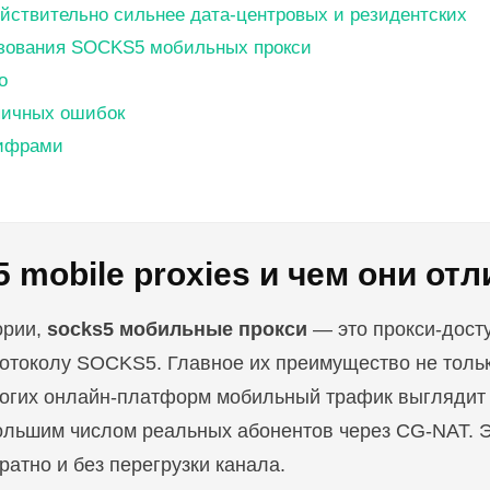
йствительно сильнее дата-центровых и резидентских
ьзования SOCKS5 мобильных прокси
о
пичных ошибок
цифрами
 mobile proxies и чем они от
ории,
socks5 мобильные прокси
— это прокси-дост
отоколу SOCKS5. Главное их преимущество не только
ногих онлайн-платформ мобильный трафик выглядит 
ольшим числом реальных абонентов через CG-NAT. Э
ратно и без перегрузки канала.