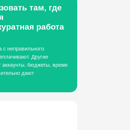
овать там, где
я
куратная работа
.
а с неправильного
еплачивают. Другие
 аккаунты, бюджеты, время
ительно дают