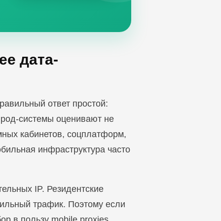
ее дата-
 Правильный ответ простой:
фрод-системы оценивают не
мных кабинетов, соцплатформ,
обильная инфраструктура часто
ельных IP. Резидентские
бильный трафик. Поэтому если
ор в пользу mobile proxies