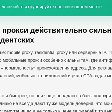
еключайте и группируйте прокси в одном месте.
 прокси действительно сильн
идентских
е: mobile proxy, residential proxy или серверные IP.
но мобильные прокси особенно сильны там, где анти
и «нормальность» происхождения адреса. Для рекла
влений, мобильных приложений и ряда CPA-задач м
е и быстрее, но они чаще попадают в базы подозрит
днако не всегда дают ту же модель доверия, что мо
 репутации IP, а не только к цене за гигабайт, то выб