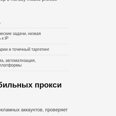
ь
еские задачи, низкая
 к IP
рии и точечный таргетинг
ма, автоматизация,
 платформы
бильных прокси
екламных аккаунтов, проверяет