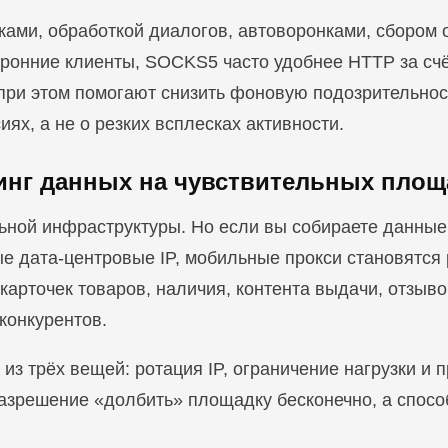
ками, обработкой диалогов, автоворонками, сбором 
оронние клиенты, SOCKS5 часто удобнее HTTP за сч
при этом помогают снизить фоновую подозрительно
ях, а не о резких всплесках активности.
ринг данных на чувствительных площ
льной инфраструктуры. Но если вы собираете данные
ые дата-центровые IP, мобильные прокси становятся
 карточек товаров, наличия, контента выдачи, отзы
конкурентов.
 из трёх вещей: ротация IP, ограничение нагрузки и 
 разрешение «долбить» площадку бесконечно, а спос