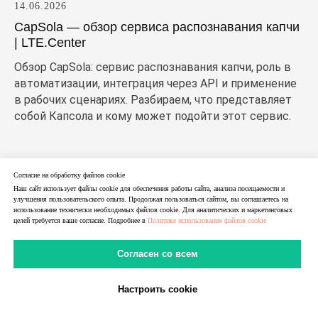
14.06.2026
CapSola — обзор сервиса распознавания капчи
| LTE.Center
Обзор CapSola: сервис распознавания капчи, роль в
автоматизации, интеграция через API и применение
в рабочих сценариях. Разбираем, что представляет
собой Капсола и кому может подойти этот сервис.
Согласие на обработку файлов cookie
Наш сайт использует файлы cookie для обеспечения работы сайта, анализа посещаемости и
улучшения пользовательского опыта. Продолжая пользоваться сайтом, вы соглашаетесь на
использование технически необходимых файлов cookie. Для аналитических и маркетинговых
целей требуется ваше согласие. Подробнее в
Политике использования файлов cookie
Согласен со всем
Настроить cookie
В Telegram
В MAX
Личный Кабинет