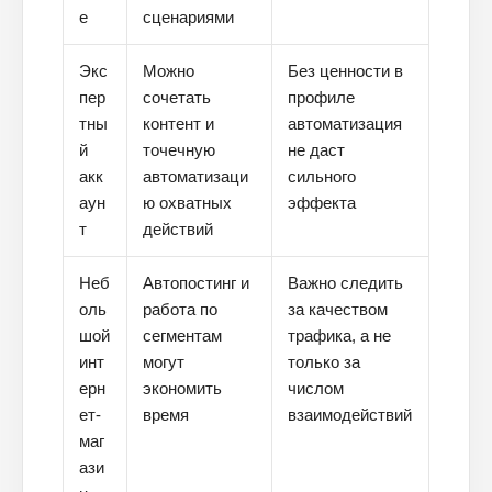
е
сценариями
Экс
Можно
Без ценности в
пер
сочетать
профиле
тны
контент и
автоматизация
й
точечную
не даст
акк
автоматизаци
сильного
аун
ю охватных
эффекта
т
действий
Неб
Автопостинг и
Важно следить
оль
работа по
за качеством
шой
сегментам
трафика, а не
инт
могут
только за
ерн
экономить
числом
ет-
время
взаимодействий
маг
ази