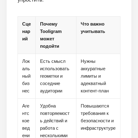
Сце
Почему
Что важно
нар
Tooligram
учитывать
ий
может
подойти
Лок
Есть смысл
Нужны
аль
использовать
аккуратные
ный
геометки и
лимиты и
биз
соседние
адекватный
нес
аудитории
контент-план
Аге
Удобна
Повышаются
нтс
повторяемост
требования к
кое
ь действий и
безопасности и
вед
работа с
инфраструктуре
ени
несколькими