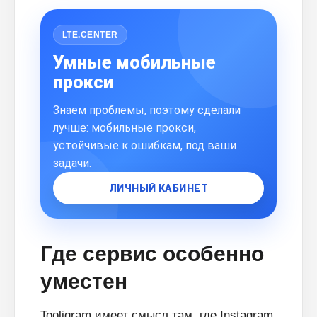
LTE.CENTER
Умные мобильные
прокси
Знаем проблемы, поэтому сделали
лучше: мобильные прокси,
устойчивые к ошибкам, под ваши
задачи.
ЛИЧНЫЙ КАБИНЕТ
Где сервис особенно
уместен
Tooligram имеет смысл там, где Instagram