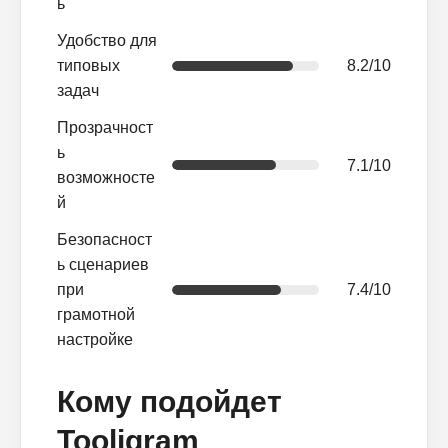
ь
Удобство для
типовых
8.2/10
задач
Прозрачност
ь
7.1/10
возможносте
й
Безопасност
ь сценариев
при
7.4/10
грамотной
настройке
Кому подойдет
Tooligram