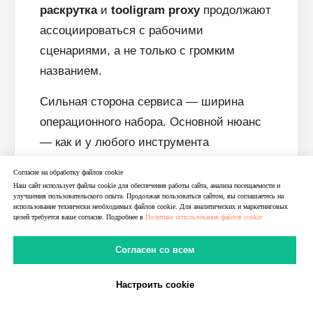
раскрутка
и
tooligram proxy
продолжают
ассоциироваться с рабочими
сценариями, а не только с громким
названием.
Сильная сторона сервиса — ширина
операционного набора. Основной нюанс
— как и у любого инструмента
автоматизации в чувствительной
Согласие на обработку файлов cookie
соцсети, результат и безопасность
Наш сайт использует файлы cookie для обеспечения работы сайта, анализа посещаемости и
улучшения пользовательского опыта. Продолжая пользоваться сайтом, вы соглашаетесь на
зависят не только от самого сервиса, но
использование технически необходимых файлов cookie. Для аналитических и маркетинговых
целей требуется ваше согласие. Подробнее в
Политике использования файлов cookie
и от того, насколько аккуратно
пользователь выстраивает
Согласен со всем
инфраструктуру и лимиты. Если нужен
именно рабочий комбайн под Instagram-
Настроить cookie
В Telegram
В MAX
Личный Кабинет
задачи, Tooligram выглядит как решение,