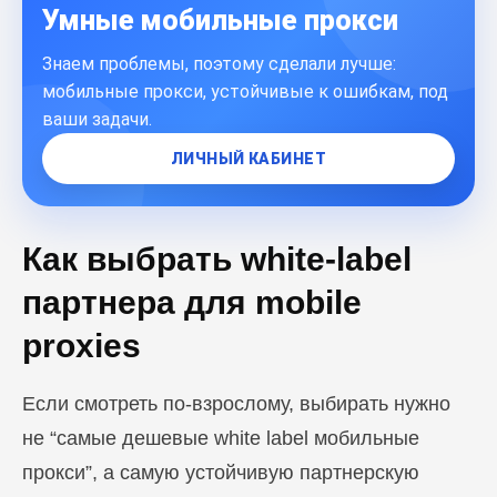
Умные мобильные прокси
Знаем проблемы, поэтому сделали лучше:
мобильные прокси, устойчивые к ошибкам, под
ваши задачи.
ЛИЧНЫЙ КАБИНЕТ
Как выбрать white-label
партнера для mobile
proxies
Если смотреть по-взрослому, выбирать нужно
не “самые дешевые white label мобильные
Блог
Похожие
статьи
прокси”, а самую устойчивую партнерскую