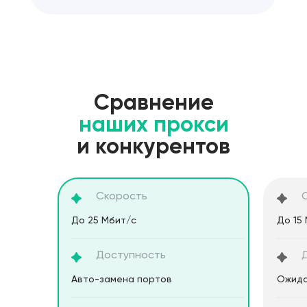
Сравнение
наших прокси
и конкурентов
Скорость
До 25 Мбит/с
До 15
Доступность
Aвто-замена портов
Ожида