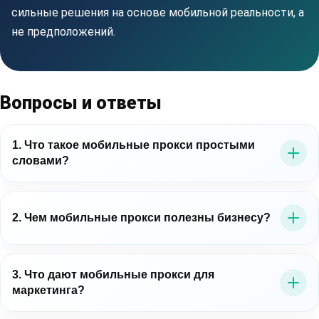
сильные решения на основе мобильной реальности, а
не предположений.
Вопросы и ответы
1. Что такое мобильные прокси простыми
словами?
Это прокси-серверы, которые выводят трафик через
мобильные IP-адреса операторов связи. Для бизнеса
2. Чем мобильные прокси полезны бизнесу?
это важно потому, что позволяет работать в среде,
близкой к реальному мобильному пользователю.
Мобильные прокси для бизнеса помогают точнее
проверять цифровые процессы: рекламу, лендинги,
3. Что дают мобильные прокси для
маркетинга?
мобильные сценарии, витрины, публичные данные и
региональное отображение контента.