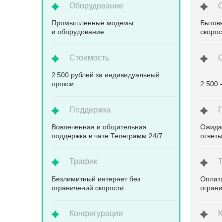
Оборудование
Промышленные модемы
Бытов
и оборудование
скоро
Стоимость
2 500 рублей за индивидуальный
прокси
2 500 
Поддержка
Вовлеченная и общительная
Ожида
поддержка в чате Телеграмм 24/7
ответ
Трафик
Безлимитный интернет без
Оплата
ограничений скорости.
ограни
Конфигурации