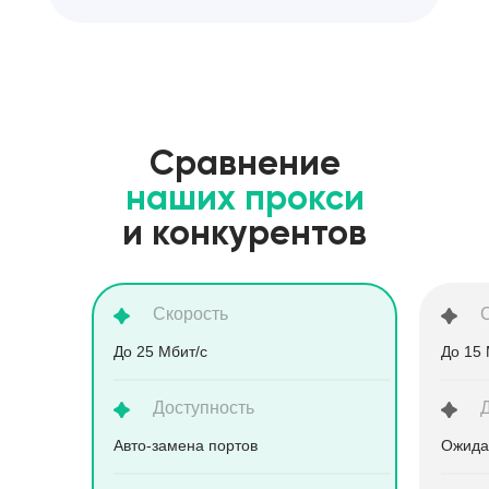
Сравнение
наших прокси
и конкурентов
Скорость
До 25 Мбит/с
До 15 
Доступность
Aвто-замена портов
Ожида