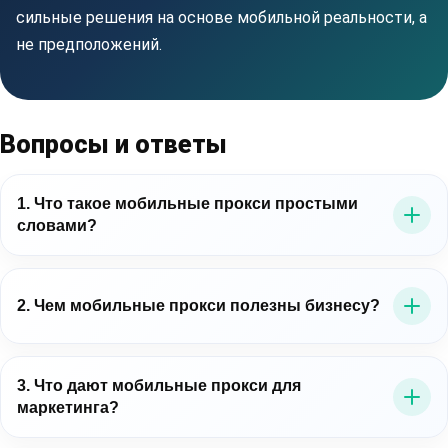
сильные решения на основе мобильной реальности, а
не предположений.
Вопросы и ответы
1. Что такое мобильные прокси простыми
словами?
Это прокси-серверы, которые выводят трафик через
мобильные IP-адреса операторов связи. Для бизнеса
2. Чем мобильные прокси полезны бизнесу?
это важно потому, что позволяет работать в среде,
близкой к реальному мобильному пользователю.
Мобильные прокси для бизнеса помогают точнее
проверять цифровые процессы: рекламу, лендинги,
3. Что дают мобильные прокси для
маркетинга?
мобильные сценарии, витрины, публичные данные и
региональное отображение контента.