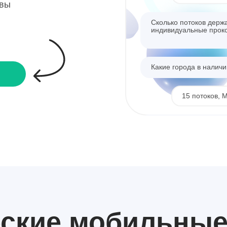
квы
Сколько потоков держ
индивидуальные прок
Какие города в налич
15 потоков, 
Отлично, какая скорос
Сколько стоит?
До 30 Мбит/се
еские
мобильны
Беру 10, 5 СПб и 5 Мо