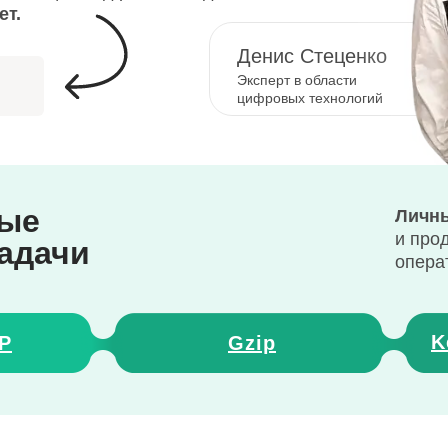
ет.
Денис Стеценко
Эксперт в области
цифровых технологий
ные
Личны
и про
задачи
опера
K
P
Gzip