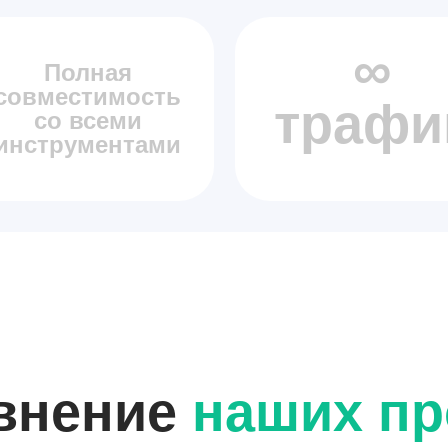
∞
Полная
совместимость
трафи
со всеми
инструментами
внение
наших пр