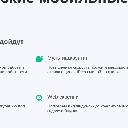
Готово, ссыл
Спасибо
одойдут
Мультиаккаунтинг
ной работы в
Повышенная скорость прокси и максимал
ние роботности
отличающиеся IP со сменой по кнопке.
Web скрейпинг
игурацию под
Подберем индивидуальную конфигурацию
задачу и бюджет.