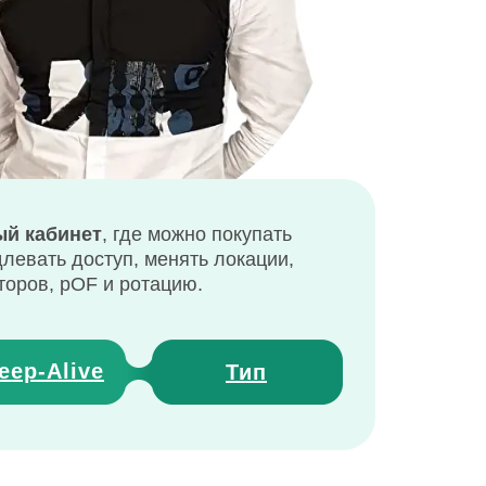
й кабинет
, где можно покупать
длевать доступ, менять локации,
торов, pOF и ротацию.
eep
-
Alive
Тип