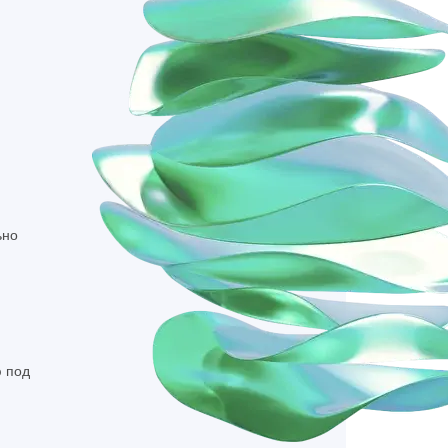
ка на прокси
ьно
 под