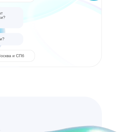
ат
си?
ии?
Москва и СПб
ть?
к за 2 500 р.
е
сквы