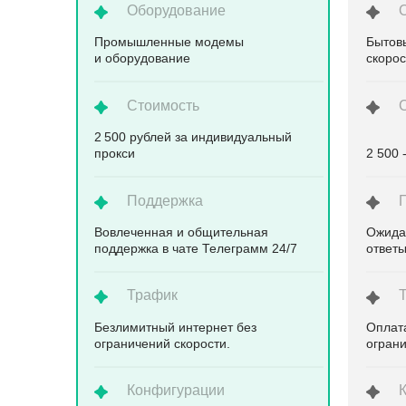
Оборудование
Промышленные модемы
Бытов
и оборудование
скоро
Стоимость
2 500 рублей за индивидуальный
прокси
2 500 
Поддержка
Вовлеченная и общительная
Ожида
поддержка в чате Телеграмм 24/7
ответ
Трафик
Безлимитный интернет без
Оплата
ограничений скорости.
ограни
Конфигурации