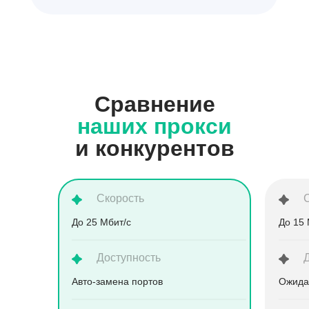
Сравнение
наших прокси
и конкурентов
Скорость
До 25 Мбит/с
До 15 
Доступность
Aвто-замена портов
Ожида