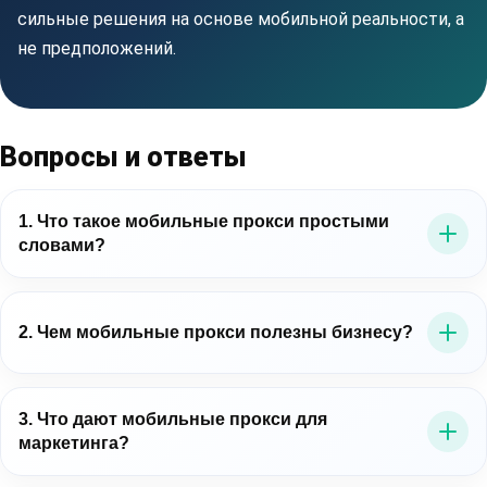
сильные решения на основе мобильной реальности, а
не предположений.
Вопросы и ответы
1. Что такое мобильные прокси простыми
словами?
Это прокси-серверы, которые выводят трафик через
мобильные IP-адреса операторов связи. Для бизнеса
2. Чем мобильные прокси полезны бизнесу?
это важно потому, что позволяет работать в среде,
близкой к реальному мобильному пользователю.
Мобильные прокси для бизнеса помогают точнее
проверять цифровые процессы: рекламу, лендинги,
3. Что дают мобильные прокси для
маркетинга?
мобильные сценарии, витрины, публичные данные и
региональное отображение контента.