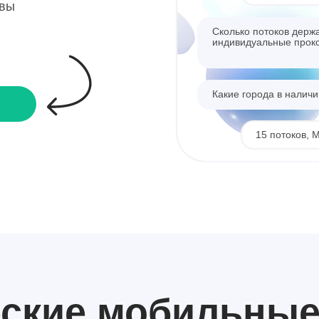
квы
Сколько потоков держ
индивидуальные прок
Какие города в налич
15 потоков, 
Отлично, какая скорос
Сколько стоит?
До 30 Мбит/се
еские
мобильны
Беру 10, 5 СПб и 5 Мо