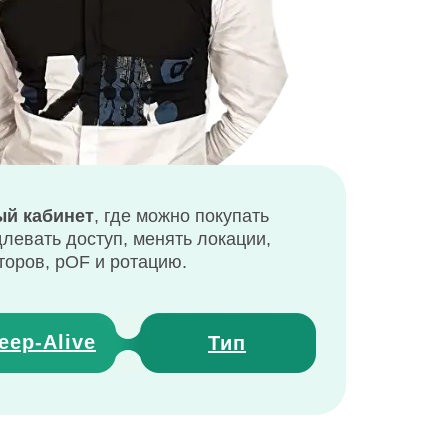
й кабинет
, где можно покупать
длевать доступ, менять локации,
торов, pOF и ротацию.
eep
-
Alive
Тип