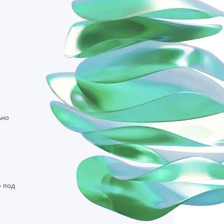
ка на прокси
ьно
 под