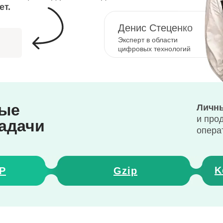
ет.
Денис Стеценко
Эксперт в области
цифровых технологий
ные
Личны
и про
задачи
опера
K
P
Gzip