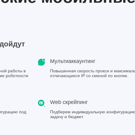
Готово, ссыл
Спасибо
одойдут
Мультиаккаунтинг
ной работы в
Повышенная скорость прокси и максимал
ние роботности
отличающиеся IP со сменой по кнопке.
Web скрейпинг
игурацию под
Подберем индивидуальную конфигурацию
задачу и бюджет.