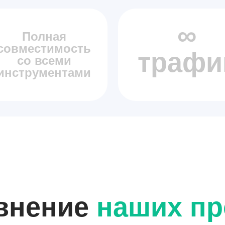
∞
Полная
совместимость
трафи
со всеми
инструментами
внение
наших пр