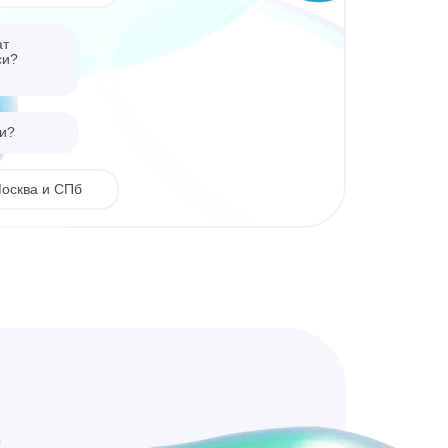
ат
си?
ии?
Москва и СПб
ть?
к за 2 500 р.
е
сквы