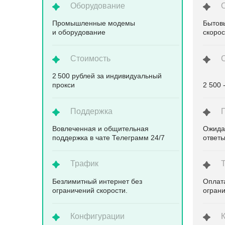
Оборудование
Промышленные модемы
Бытов
и оборудование
скоро
Стоимость
2 500 рублей за индивидуальный
прокси
2 500 
Поддержка
Вовлеченная и общительная
Ожида
поддержка в чате Телеграмм 24/7
ответ
Трафик
Безлимитный интернет без
Оплата
ограничений скорости.
ограни
Конфигурации