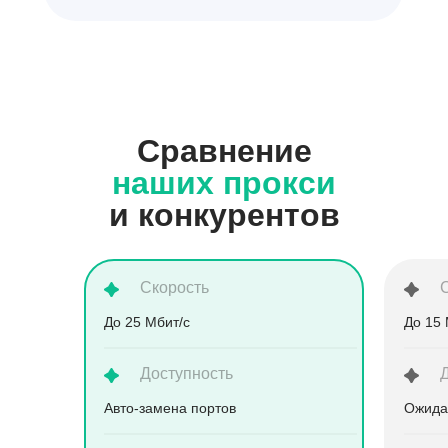
Сравнение
наших прокси
и конкурентов
Скорость
До 25 Мбит/с
До 15 
Доступность
Aвто-замена портов
Ожида