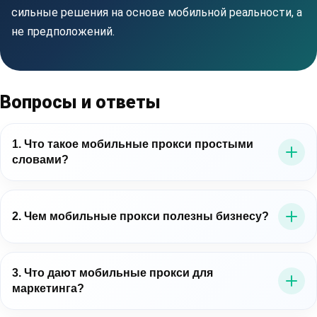
сильные решения на основе мобильной реальности, а
не предположений.
Вопросы и ответы
1. Что такое мобильные прокси простыми
словами?
Это прокси-серверы, которые выводят трафик через
мобильные IP-адреса операторов связи. Для бизнеса
2. Чем мобильные прокси полезны бизнесу?
это важно потому, что позволяет работать в среде,
близкой к реальному мобильному пользователю.
Мобильные прокси для бизнеса помогают точнее
проверять цифровые процессы: рекламу, лендинги,
3. Что дают мобильные прокси для
маркетинга?
мобильные сценарии, витрины, публичные данные и
региональное отображение контента.