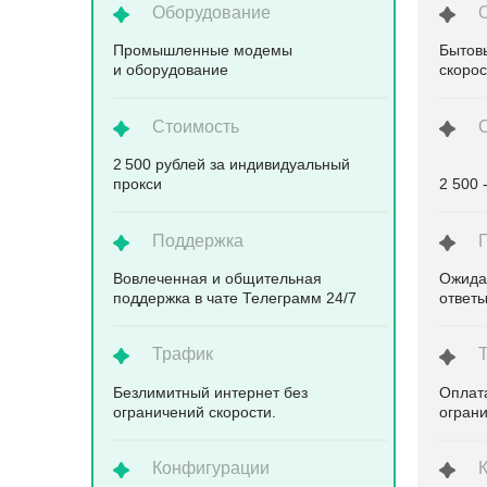
Оборудование
Промышленные модемы
Бытов
и оборудование
скоро
Стоимость
2 500 рублей за индивидуальный
прокси
2 500 
Поддержка
Вовлеченная и общительная
Ожида
поддержка в чате Телеграмм 24/7
ответ
Трафик
Безлимитный интернет без
Оплата
ограничений скорости.
ограни
Конфигурации