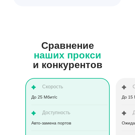
Сравнение
наших прокси
и конкурентов
Скорость
До 25 Мбит/с
До 15 
Доступность
Aвто-замена портов
Ожида