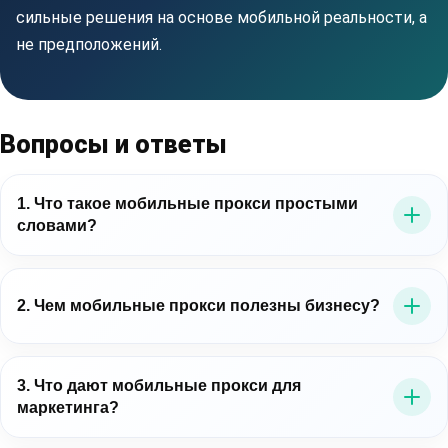
сильные решения на основе мобильной реальности, а
не предположений.
Вопросы и ответы
1. Что такое мобильные прокси простыми
словами?
Это прокси-серверы, которые выводят трафик через
мобильные IP-адреса операторов связи. Для бизнеса
2. Чем мобильные прокси полезны бизнесу?
это важно потому, что позволяет работать в среде,
близкой к реальному мобильному пользователю.
Мобильные прокси для бизнеса помогают точнее
проверять цифровые процессы: рекламу, лендинги,
3. Что дают мобильные прокси для
маркетинга?
мобильные сценарии, витрины, публичные данные и
региональное отображение контента.