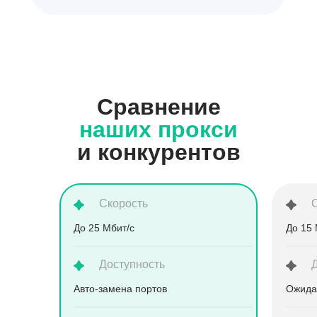
Сравнение
наших прокси
и конкурентов
Скорость
До 25 Мбит/с
До 15 
Доступность
Aвто-замена портов
Ожида