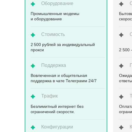
Оборудование
Промышленные модемы
Бытов
и оборудование
скоро
Стоимость
2 500 рублей за индивидуальный
прокси
2 500 
Поддержка
Вовлеченная и общительная
Ожида
поддержка в чате Телеграмм 24/7
ответ
Трафик
Безлимитный интернет без
Оплата
ограничений скорости.
ограни
Конфигурации