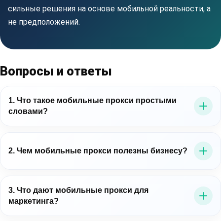
сильные решения на основе мобильной реальности, а
не предположений.
Вопросы и ответы
1. Что такое мобильные прокси простыми
словами?
Это прокси-серверы, которые выводят трафик через
мобильные IP-адреса операторов связи. Для бизнеса
2. Чем мобильные прокси полезны бизнесу?
это важно потому, что позволяет работать в среде,
близкой к реальному мобильному пользователю.
Мобильные прокси для бизнеса помогают точнее
проверять цифровые процессы: рекламу, лендинги,
3. Что дают мобильные прокси для
маркетинга?
мобильные сценарии, витрины, публичные данные и
региональное отображение контента.