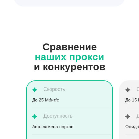
Сравнение
наших прокси
и конкурентов
Скорость
До 25 Мбит/с
До 15 
Доступность
Aвто-замена портов
Ожида