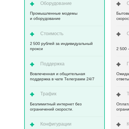
Оборудование
Промышленные модемы
Бытов
и оборудование
скоро
Стоимость
2 500 рублей за индивидуальный
прокси
2 500 
Поддержка
Вовлеченная и общительная
Ожида
поддержка в чате Телеграмм 24/7
ответ
Трафик
Безлимитный интернет без
Оплата
ограничений скорости.
ограни
Конфигурации