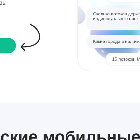
квы
Сколько потоков держ
индивидуальные прок
Какие города в налич
15 потоков, 
Отлично, какая скорос
Сколько стоит?
До 30 Мбит/се
еские
мобильны
Беру 10, 5 СПб и 5 Мо