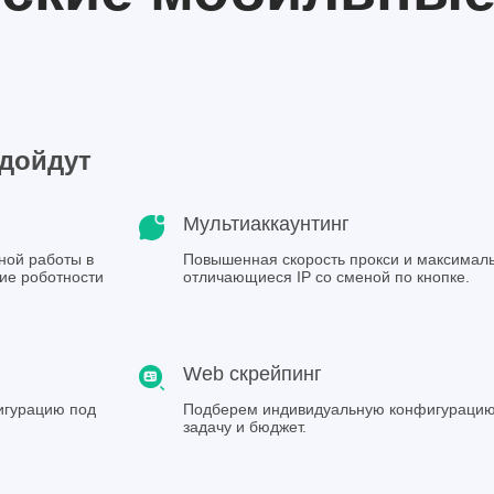
Готово, ссыл
Спасибо
одойдут
Мультиаккаунтинг
ной работы в
Повышенная скорость прокси и максимал
ние роботности
отличающиеся IP со сменой по кнопке.
Web скрейпинг
игурацию под
Подберем индивидуальную конфигурацию
задачу и бюджет.