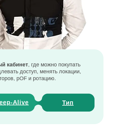
й кабинет
, где можно покупать
длевать доступ, менять локации,
торов, pOF и ротацию.
eep
-
Alive
Тип