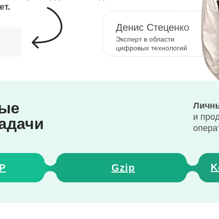
ет.
Денис Стеценко
Эксперт в области
цифровых технологий
ные
Личны
и про
задачи
опера
K
P
Gzip