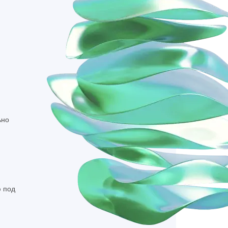
ка на прокси
ьно
 под