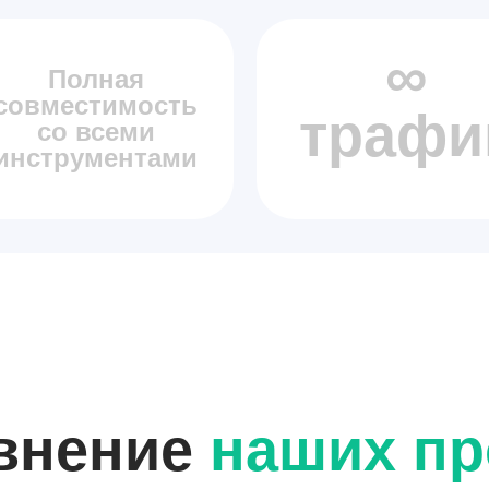
∞
Полная
совместимость
трафи
со всеми
инструментами
внение
наших пр