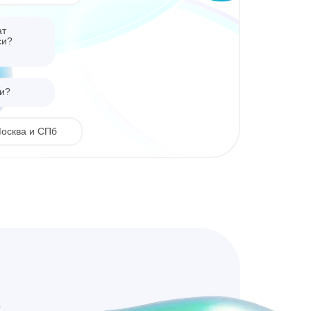
ат
си?
ии?
Москва и СПб
ть?
к за 2 500 р.
е
сквы