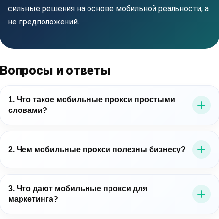
сильные решения на основе мобильной реальности, а
не предположений.
Вопросы и ответы
1. Что такое мобильные прокси простыми
словами?
Это прокси-серверы, которые выводят трафик через
мобильные IP-адреса операторов связи. Для бизнеса
2. Чем мобильные прокси полезны бизнесу?
это важно потому, что позволяет работать в среде,
близкой к реальному мобильному пользователю.
Мобильные прокси для бизнеса помогают точнее
проверять цифровые процессы: рекламу, лендинги,
3. Что дают мобильные прокси для
маркетинга?
мобильные сценарии, витрины, публичные данные и
региональное отображение контента.