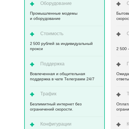
Оборудование
Промышленные модемы
Бытов
и оборудование
скоро
Стоимость
2 500 рублей за индивидуальный
прокси
2 500 
Поддержка
Вовлеченная и общительная
Ожида
поддержка в чате Телеграмм 24/7
ответ
Трафик
Безлимитный интернет без
Оплата
ограничений скорости.
ограни
Конфигурации