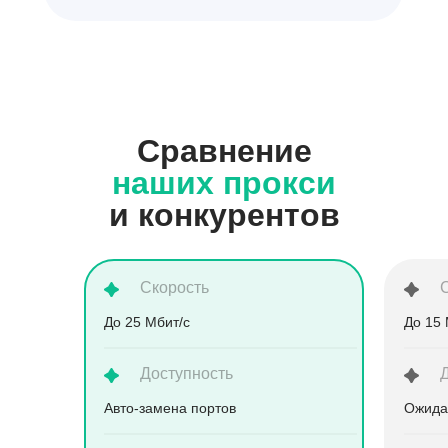
Сравнение
наших прокси
и конкурентов
Скорость
До 25 Мбит/с
До 15 
Доступность
Aвто-замена портов
Ожида