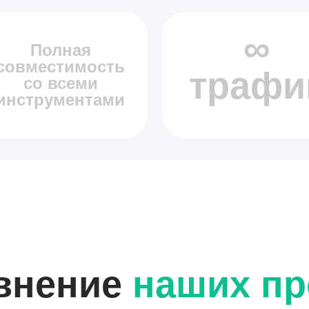
∞
Полная
совместимость
трафи
со всеми
инструментами
внение
наших пр