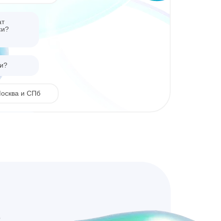
ат
си?
ии?
Москва и СПб
ть?
к за 2 500 р.
е
сквы