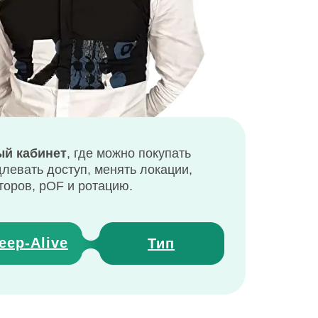
й кабинет
, где можно покупать
длевать доступ, менять локации,
торов, pOF и ротацию.
eep
-
Alive
Тип