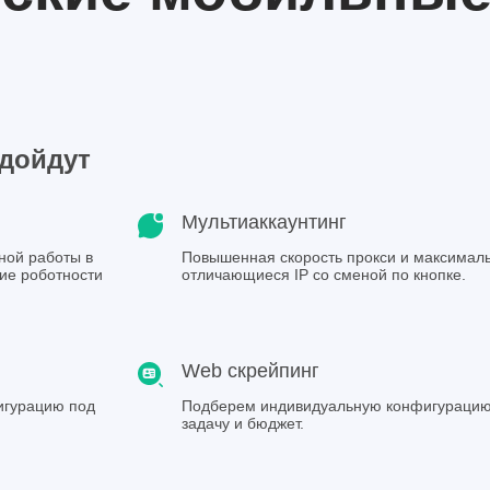
Готово, ссыл
Спасибо
одойдут
Мультиаккаунтинг
ной работы в
Повышенная скорость прокси и максимал
ние роботности
отличающиеся IP со сменой по кнопке.
Web скрейпинг
игурацию под
Подберем индивидуальную конфигурацию
задачу и бюджет.