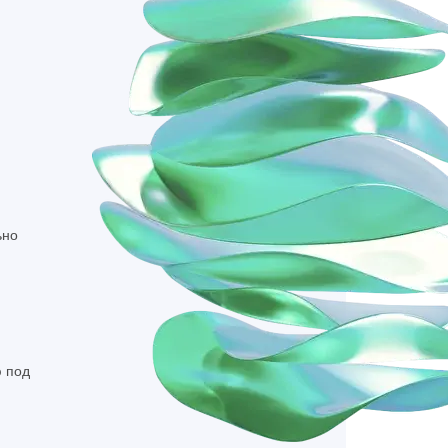
ка на прокси
ьно
 под