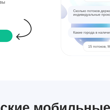
квы
Сколько потоков держ
индивидуальные прок
Какие города в налич
15 потоков, 
Отлично, какая скорос
Сколько стоит?
До 30 Мбит/се
еские
мобильны
Беру 10, 5 СПб и 5 Мо