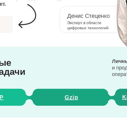
ет.
Денис Стеценко
Эксперт в области
цифровых технологий
ные
Личны
и про
задачи
опера
K
P
Gzip